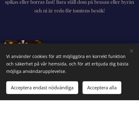
spikas eller borras fast! Bara ställ dom på brasan eller byrån
och ni är redo för tomtens besök!
Vi använder cookies för att möjliggöra en korrekt funktion
och säkerhet på vår hemsida, och för att erbjuda dig bästa
möjliga användarupplevelse.
Acceptera endast nödvändiga
Acceptera alla
Iceberg.
Julstrumpe-
hållare
150,00
kr