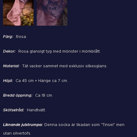
Färg:
Rosa.
Dekor:
Rosa glansigt tyg med mönster i mörkblått.
Material:
Tät vacker sammet med exklusiv silkesglans.
Höjd:
Ca 45 cm + Hänge ca 7 cm.
Bredd öppning:
Ca 18 cm.
Skötselråd:
Handtvätt.
Liknande julstrumpa:
Denna socka är likadan som "Tinsel" men
utan silvertofs.