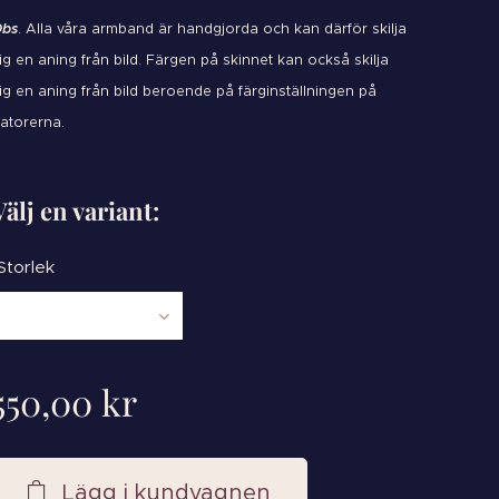
bs
. Alla våra armband är handgjorda och kan därför skilja
ig en aning från bild. Färgen på skinnet kan också skilja
ig en aning från bild beroende på färginställningen på
atorerna.
Välj en variant:
Storlek
550,00
kr
Lägg i kundvagnen