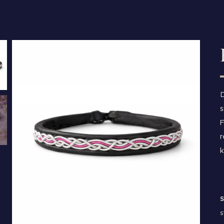
D
s
F
r
k
S
s