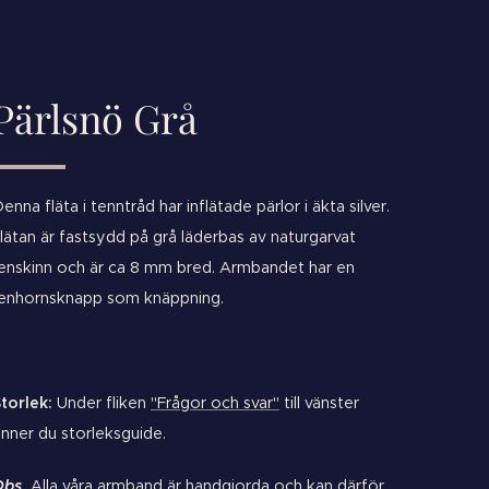
Pärlsnö Grå
enna fläta i tenntråd har inflätade pärlor i äkta silver.
lätan är fastsydd på grå läderbas av naturgarvat
enskinn och är ca 8 mm bred. Armbandet har en
enhornsknapp som knäppning.
torlek:
Under fliken
"Frågor och svar"
till vänster
inner du storleksguide.
Obs
.
Alla våra armband är handgjorda och kan därför