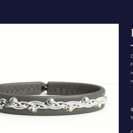
D
F
r
r
S
f