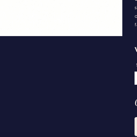
s
o
f