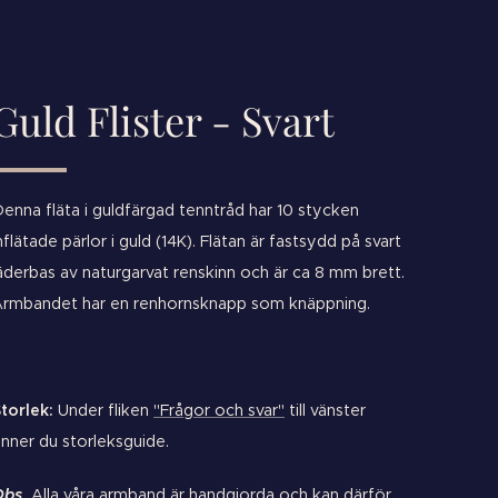
Guld Flister - Svart
enna fläta i guldfärgad tenntråd har 10 stycken
nflätade pärlor i guld (14K). Flätan är fastsydd på svart
äderbas av naturgarvat renskinn och är ca 8 mm brett.
rmbandet har en renhornsknapp som knäppning.
torlek:
Under fliken
"Frågor och svar"
till vänster
inner du storleksguide.
Obs
.
Alla våra armband är handgjorda och kan därför