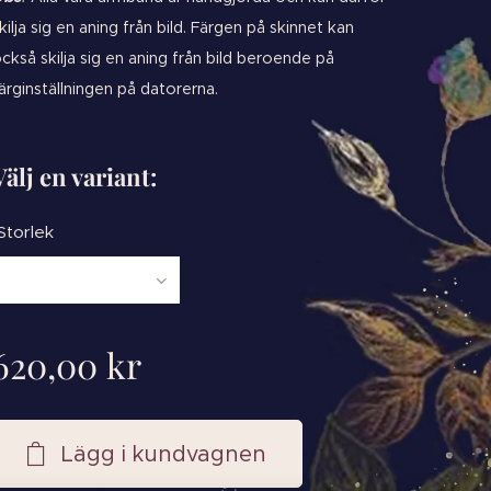
kilja sig en aning från bild. Färgen på skinnet kan
ckså skilja sig en aning från bild beroende på
ärginställningen på datorerna.
Välj en variant:
Storlek
620,00
kr
Lägg i kundvagnen