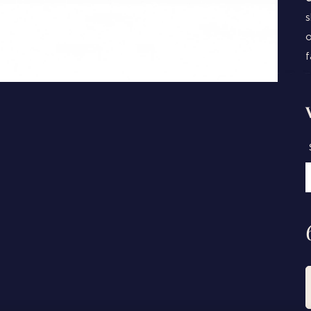
s
o
f