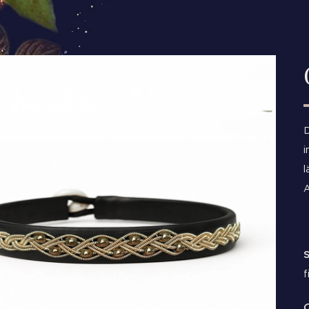
D
i
l
A
S
f