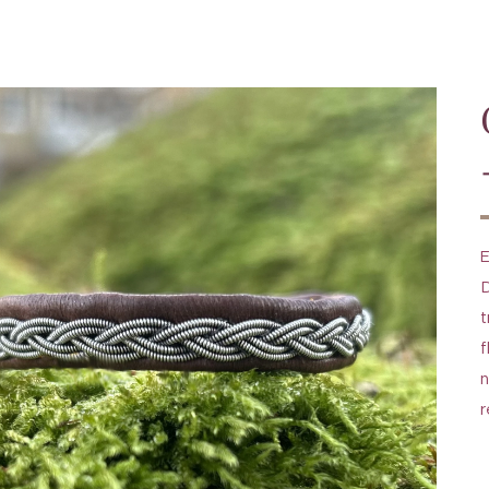
E
D
t
f
n
r