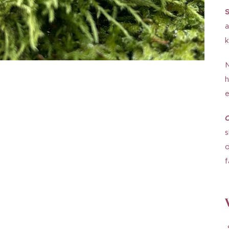
S
a
k
N
h
e
s
o
f