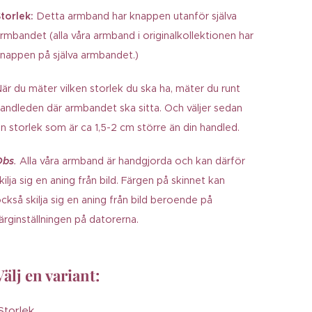
torlek:
Detta armband har knappen utanför själva
rmbandet (alla våra armband i originalkollektionen har
nappen på själva armbandet.)
är du mäter vilken storlek du ska ha, mäter du runt
andleden där armbandet ska sitta. Och väljer sedan
n storlek som är ca 1,5-2 cm större än din handled.
Obs
.
Alla våra armband är handgjorda och kan därför
kilja sig en aning från bild. Färgen på skinnet kan
ckså skilja sig en aning från bild beroende på
ärginställningen på datorerna.
Välj en variant:
Storlek