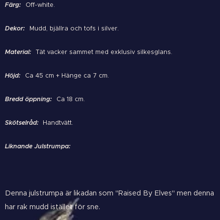
Färg:
Off-white.
Dekor:
Mudd, bjällra och tofs i silver.
Material:
Tät vacker sammet med exklusiv silkesglans.
Höjd:
Ca 45 cm + Hänge ca 7 cm.
Bredd öppning:
Ca 18 cm.
Skötselråd:
Handtvätt.
Liknande Julstrumpa:
Denna julstrumpa är likadan som "Raised By Elve
s" men denna
har rak mudd istället för sne.