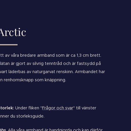
Arctic
tt av våra bredare armband som är ca 1,3 cm brett.
lätan är gjort av silvrig tenntråd och är fastsydd på
vart läderbas av naturgarvat renskinn. Armbandet har
n renhornsknapp som knäppning.
torlek:
Under fliken "
Frågor och svar
" till vänster
inner du storleksguide.
Obs
. Alla våra armband är handgjorda och kan därför