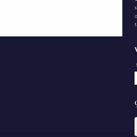
s
o
f