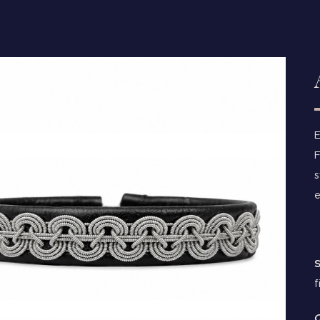
E
F
s
e
S
f