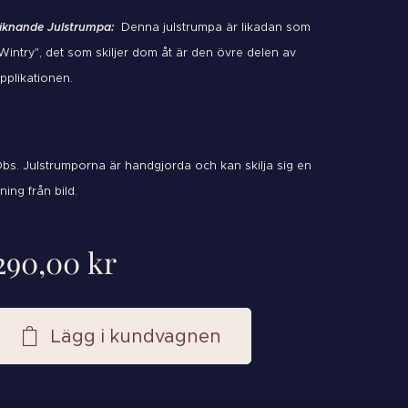
iknande Julstrumpa:
Denna julstrumpa är likadan som
Wintry", det som skiljer dom åt är den övre delen av
pplikationen.
bs. Julstrumporna är handgjorda och kan skilja sig en
ning från bild.
290,00
kr
Lägg i kundvagnen