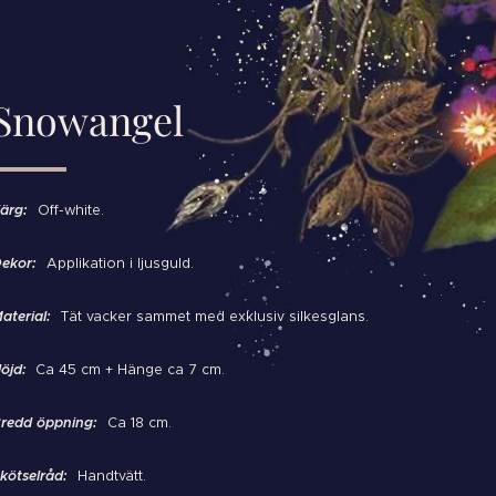
Snowangel
ärg:
Off-white.
ekor:
Applikation i ljusguld.
aterial:
Tät vacker sammet med exklusiv silkesglans.
öjd:
Ca 45 cm + Hänge ca 7 cm.
redd öppning:
Ca 18 cm.
kötselråd:
Handtvätt.