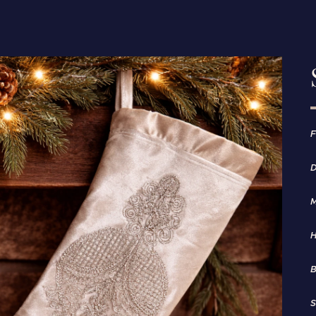
F
D
M
H
B
S