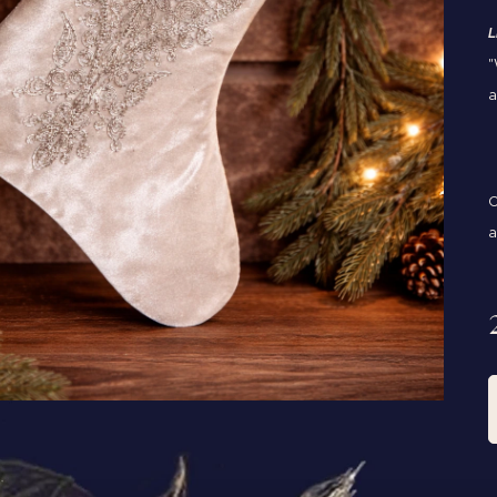
L
"
a
O
a